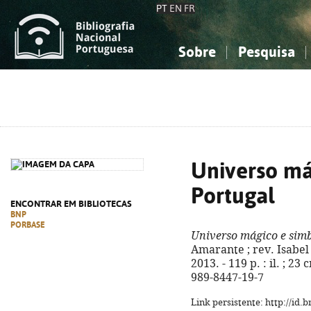
PT
EN
FR
Sobre
Pesquisa
Sobre a Bibliografia Nacional
Simples
Conhecimento, Informação...
Conhecimento, Informação...
Combinada
A
Ciências sociais...
Ciências sociais...
Arte, desporto...
Arte, desporto...
Universo má
Portugal
ENCONTRAR EM BIBLIOTECAS
BNP
PORBASE
Universo mágico e simb
Amarante ; rev. Isabel 
2013. - 119 p. : il. ; 2
989-8447-19-7
Link persistente: http://id