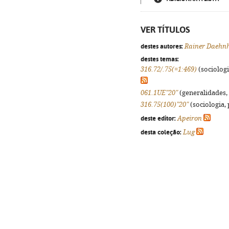
VER TÍTULOS
destes autores:
Rainer Daehn
destes temas:
316.72/.75(=1:469)
(sociologia
061.1UE"20"
(generalidades, 
316.75(100)"20"
(sociologia, 
deste editor:
Apeiron
desta coleção:
Lug