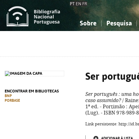
PT
EN
FR
Sobre
Pesquisa
Sobre a Bibliografia Nacional
Simples
Conhecimento, Informação...
Conhecimento, Informação...
Combinada
A
Ciências sociais...
Ciências sociais...
Arte, desporto...
Arte, desporto...
Ser portugu
ENCONTRAR EM BIBLIOTECAS
Ser português
: uma ho
BNP
caso assumido?
/ Raine
PORBASE
1ª ed. - Portimão : Apeir
(Lug). - ISBN 978-989-
Link persistente: http://id
ADICIONAR À LISTA