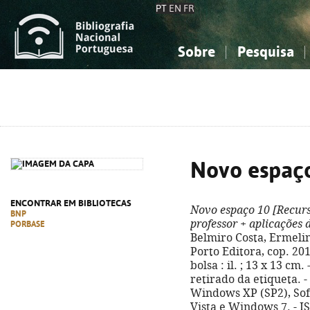
PT
EN
FR
Sobre
Pesquisa
Sobre a Bibliografia Nacional
Simples
Conhecimento, Informação...
Conhecimento, Informação...
Combinada
A
Ciências sociais...
Ciências sociais...
Arte, desporto...
Arte, desporto...
Novo espaç
ENCONTRAR EM BIBLIOTECAS
Novo espaço 10
[Recurs
BNP
professor + aplicações
PORBASE
Belmiro Costa, Ermelind
Porto Editora, cop. 20
bolsa : il. ; 13 x 13 cm.
retirado da etiqueta. 
Windows XP (SP2), So
Vista e Windows 7. - I