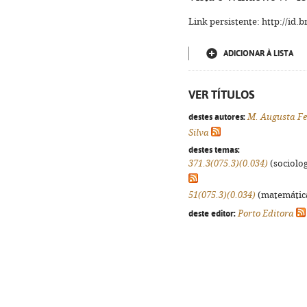
Link persistente: http://id
ADICIONAR À LISTA
VER TÍTULOS
destes autores:
M. Augusta Fe
Silva
destes temas:
371.3(075.3)(0.034)
(sociologi
51(075.3)(0.034)
(matemáticas
deste editor:
Porto Editora