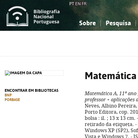
PT
EN
FR
Sobre
Pesquisa
Sobre a Bibliografia Nacional
Simples
Conhecimento, Informação...
Conhecimento, Informação...
Combinada
A
Ciências sociais...
Ciências sociais...
Arte, desporto...
Arte, desporto...
Matemática 
ENCONTRAR EM BIBLIOTECAS
Matemática A, 11º ano
BNP
professor + aplicações 
PORBASE
Neves, Albino Pereira, J
Porto Editora, cop. 20
bolsa : il. ; 13 x 13 cm.
retirado da etiqueta. 
Windows XP (SP2), So
Vista e Windows 7. - I