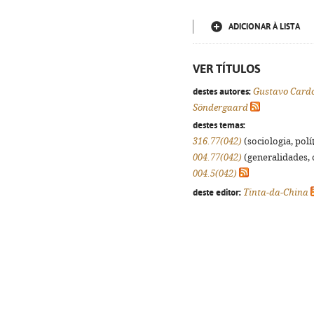
ADICIONAR À LISTA
VER TÍTULOS
destes autores:
Gustavo Card
Söndergaard
destes temas:
316.77(042)
(sociologia, polít
004.77(042)
(generalidades, o
004.5(042)
deste editor:
Tinta-da-China