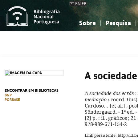
PT
EN
FR
Sobre
Pesquisa
Sobre a Bibliografia Nacional
Simples
Conhecimento, Informação...
Conhecimento, Informação...
Combinada
A
Ciências sociais...
Ciências sociais...
Arte, desporto...
Arte, desporto...
A sociedade
ENCONTRAR EM BIBLIOTECAS
A sociedade dos ecrãs
:
BNP
mediação
/ coord. Gust
PORBASE
Cardoso... [et al.] ; po
Söndergaard. - 1ª ed. -
[2] p. : il., gráficos ; 
978-989-671-154-2
Link persistente: http://id