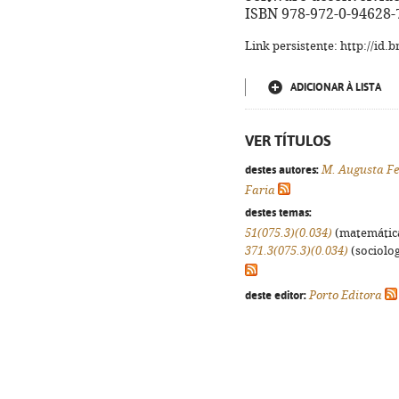
ISBN 978-972-0-94628-
Link persistente: http://id
ADICIONAR À LISTA
VER TÍTULOS
destes autores:
M. Augusta Fe
Faria
destes temas:
51(075.3)(0.034)
(matemáticas
371.3(075.3)(0.034)
(sociologi
deste editor:
Porto Editora