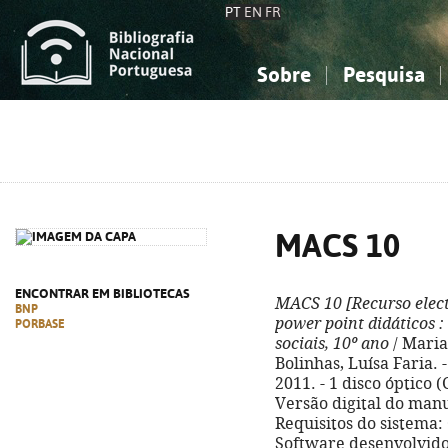
PT
EN
FR
Sobre
Pesquisa
Sobre a Bibliografia Nacional
Simples
Conhecimento, Informação...
Conhecimento, Informação...
Combinada
A
Ciências sociais...
Ciências sociais...
Arte, desporto...
Arte, desporto...
MACS 10
ENCONTRAR EM BIBLIOTECAS
MACS 10
[Recurso elec
BNP
power point didáticos
:
PORBASE
sociais, 10º ano
/ Maria
Bolinhas, Luísa Faria. -
2011. - 1 disco óptico (
Versão digital do manua
Requisitos do sistema
Software desenvolvido