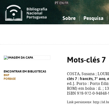
PT
EN
FR
Sobre
Pesquisa
Sobre a Bibliografia Nacional
Simples
Conhecimento, Informação...
Conhecimento, Informação...
Combinada
A
Ciências sociais...
Ciências sociais...
Arte, desporto...
Arte, desporto...
Mots-clés 7
ENCONTRAR EM BIBLIOTECAS
COSTA, Susana ; LOURE
BNP
clés 7
: francês, 7º ano, 
PORBASE
ed.]. Porto : Porto Edi
ROM) em bolsa : il. ; 1
ISBN 978-972-0-94848-
Link persistente: http://id