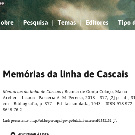
FR
Sobre
Pesquisa
Temas
Editores
Tipo 
obre a Bibliografia Nacional
imples
onhecimento, Informação...
onhecimento, Informação...
Combinada
A minha lista
Como utilizar
Filosofia, psicologia...
Filosofia, psicologia...
Perguntas frequente
iências sociais...
iências sociais...
Ciências exatas e naturais...
Ciências exatas e naturais...
rte, desporto...
rte, desporto...
Literatura, linguística...
Literatura, linguística...
Memórias da linha de Cascais
Memórias da linha de Cascais
/ Branca de Gonta Colaço, Maria
Archer. - Lisboa : Parceria A. M. Pereira, 2013. - 377, [2] p. : il. ; 3
cm. - Bibliografia, p. 377. - Ed. fac-similada, 1943. - ISBN 978-972-
8645-76-2
Link persistente: http://id.bnportugal.gov.pt/bib/bibnacional/1852131
ADICIONAR À LISTA