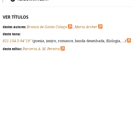
VER TÍTULOS
destes autores:
Branca de Gonta Colaço
,
Maria Archer
deste tema:
821.134.3-94"19"
(poesia, teatro, romance, banda desenhada, filologia, ...)
deste editor:
Parceria A. M. Pereira