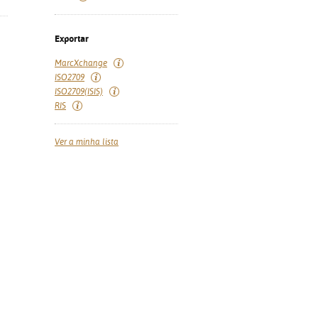
Exportar
MarcXchange
ISO2709
ISO2709(ISIS)
RIS
Ver a minha lista