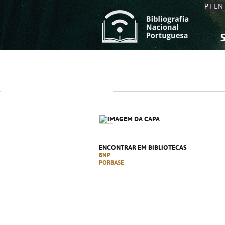
PT
EN
S
S
C
C
C
C
A
A
ENCONTRAR EM BIBLIOTECAS
BNP
PORBASE