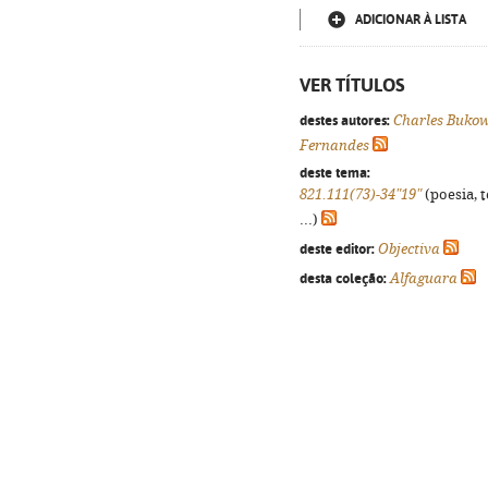
ADICIONAR À LISTA
VER TÍTULOS
destes autores:
Charles Bukow
Fernandes
deste tema:
821.111(73)-34"19"
(poesia, 
...)
deste editor:
Objectiva
desta coleção:
Alfaguara