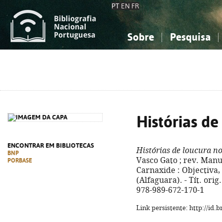
PT
EN
FR
Sobre
Pesquisa
Sobre a Bibliografia Nacional
Simples
Conhecimento, Informação...
Conhecimento, Informação...
Combinada
A
Ciências sociais...
Ciências sociais...
Arte, desporto...
Arte, desporto...
Histórias d
ENCONTRAR EM BIBLIOTECAS
Histórias de loucura n
BNP
Vasco Gato ; rev. Manu
PORBASE
Carnaxide : Objectiva, 2
(Alfaguara). - Tít. ori
978-989-672-170-1
Link persistente: http://id