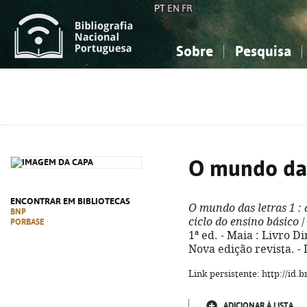
PT
EN
FR
Sobre
Pesquisa
Sobre a Bibliografia Nacional
Simples
Conhecimento, Informação...
Conhecimento, Informação...
Combinada
A
Ciências sociais...
Ciências sociais...
Arte, desporto...
Arte, desporto...
O mundo das
ENCONTRAR EM BIBLIOTECAS
O mundo das letras 1
: 
BNP
ciclo do ensino básico
/
PORBASE
1ª ed. - Maia : Livro Dir
Nova edição revista. -
Link persistente: http://id
ADICIONAR À LISTA