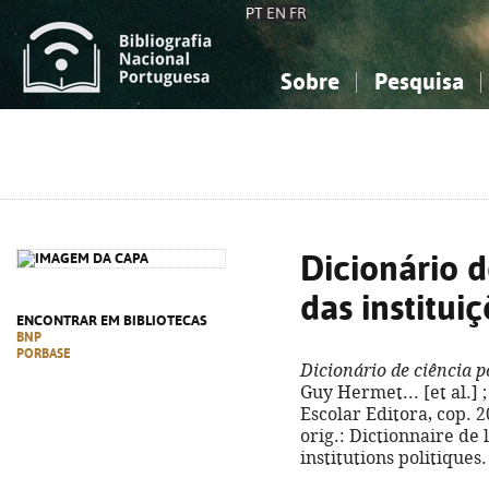
PT
EN
FR
Sobre
Pesquisa
Sobre a Bibliografia Nacional
Simples
Conhecimento, Informação...
Conhecimento, Informação...
Combinada
A
Ciências sociais...
Ciências sociais...
Arte, desporto...
Arte, desporto...
Dicionário d
das instituiç
ENCONTRAR EM BIBLIOTECAS
BNP
PORBASE
Dicionário de ciência po
Guy Hermet... [et al.] 
Escolar Editora, cop. 20
orig.: Dictionnaire de 
institutions politiques