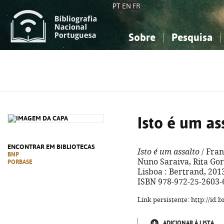
PT
EN
FR
Sobre
Pesquisa
Sobre a Bibliografia Nacional
Simples
Conhecimento, Informação...
Conhecimento, Informação...
Combinada
A
Ciências sociais...
Ciências sociais...
Arte, desporto...
Arte, desporto...
Isto é um as
ENCONTRAR EM BIBLIOTECAS
Isto é um assalto
/ Fran
BNP
Nuno Saraiva, Rita Gorgu
PORBASE
Lisboa : Bertrand, 2013. 
ISBN 978-972-25-2603-
Link persistente: http://id
ADICIONAR À LISTA