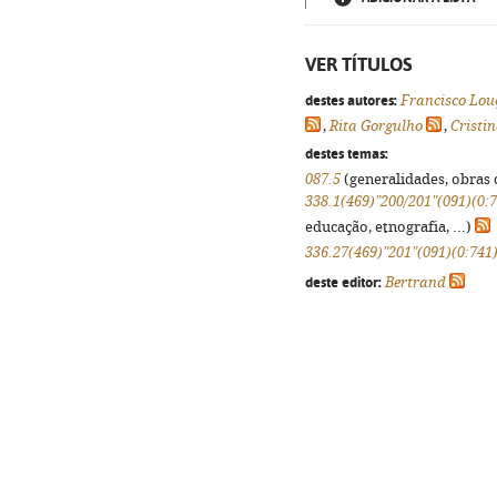
VER TÍTULOS
destes autores:
Francisco Lou
,
Rita Gorgulho
,
Cristi
destes temas:
087.5
(generalidades, obras d
338.1(469)"200/201"(091)(0:7
educação, etnografia, ...)
336.27(469)"201"(091)(0:741)
deste editor:
Bertrand