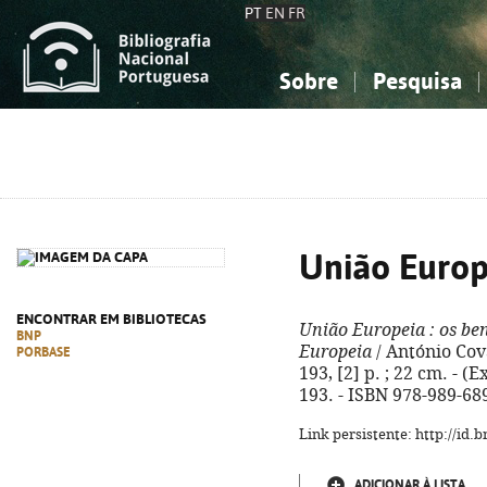
PT
EN
FR
Sobre
Pesquisa
Sobre a Bibliografia Nacional
Simples
Conhecimento, Informação...
Conhecimento, Informação...
Combinada
A
Ciências sociais...
Ciências sociais...
Arte, desporto...
Arte, desporto...
União Europ
ENCONTRAR EM BIBLIOTECAS
União Europeia
: os be
BNP
Europeia
/ António Covas
PORBASE
193, [2] p. ; 22 cm. - (E
193. - ISBN 978-989-68
Link persistente: http://id
ADICIONAR À LISTA