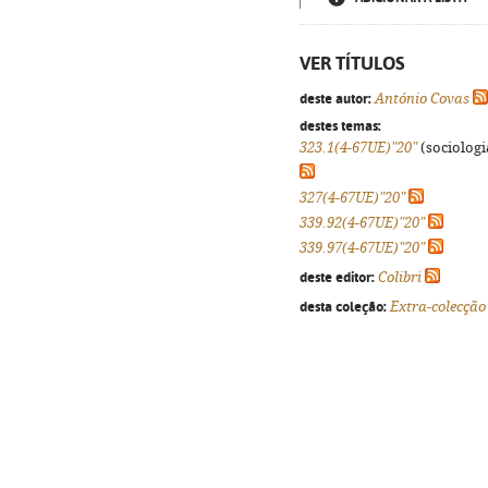
VER TÍTULOS
deste autor:
António Covas
destes temas:
323.1(4-67UE)"20"
(sociologia
327(4-67UE)"20"
339.92(4-67UE)"20"
339.97(4-67UE)"20"
deste editor:
Colibri
desta coleção:
Extra-colecção