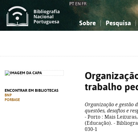
PT
EN
FR
Sobre
Pesquisa
Sobre a Bibliografia Nacional
Simples
Conhecimento, Informação...
Conhecimento, Informação...
Combinada
A
Ciências sociais...
Ciências sociais...
Arte, desporto...
Arte, desporto...
Organização
trabalho pe
ENCONTRAR EM BIBLIOTECAS
BNP
PORBASE
Organização e gestão d
questões, desafios e res
- Porto : Mais Leituras, 
(Educação). - Bibliogra
030-1