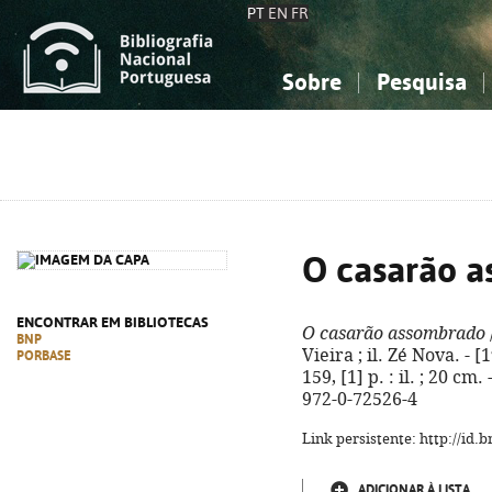
PT
EN
FR
Sobre
Pesquisa
Sobre a Bibliografia Nacional
Simples
Conhecimento, Informação...
Conhecimento, Informação...
Combinada
A
Ciências sociais...
Ciências sociais...
Arte, desporto...
Arte, desporto...
O casarão 
ENCONTRAR EM BIBLIOTECAS
O casarão assombrado
BNP
Vieira ; il. Zé Nova. - [
PORBASE
159, [1] p. : il. ; 20 cm
972-0-72526-4
Link persistente: http://id
ADICIONAR À LISTA