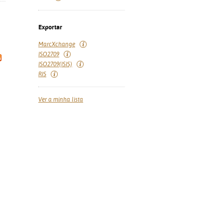
Exportar
MarcXchange
ISO2709
ISO2709(ISIS)
RIS
Ver a minha lista