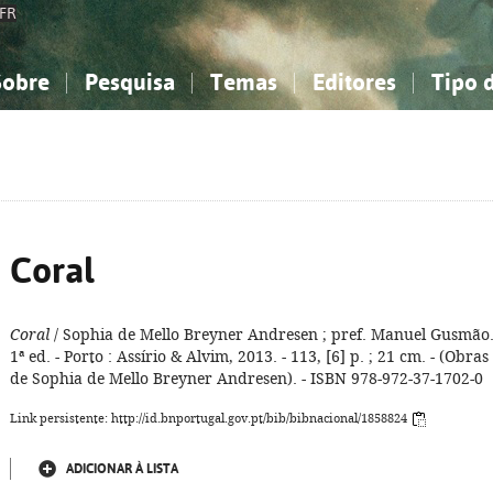
FR
Sobre
Pesquisa
Temas
Editores
Tipo 
obre a Bibliografia Nacional
imples
onhecimento, Informação...
onhecimento, Informação...
Combinada
A minha lista
Como utilizar
Filosofia, psicologia...
Filosofia, psicologia...
Perguntas frequente
iências sociais...
iências sociais...
Ciências exatas e naturais...
Ciências exatas e naturais...
rte, desporto...
rte, desporto...
Literatura, linguística...
Literatura, linguística...
Coral
Coral
/ Sophia de Mello Breyner Andresen ; pref. Manuel Gusmão.
1ª ed. - Porto : Assírio & Alvim, 2013. - 113, [6] p. ; 21 cm. - (Obras
de Sophia de Mello Breyner Andresen). - ISBN 978-972-37-1702-0
Link persistente: http://id.bnportugal.gov.pt/bib/bibnacional/1858824
ADICIONAR À LISTA