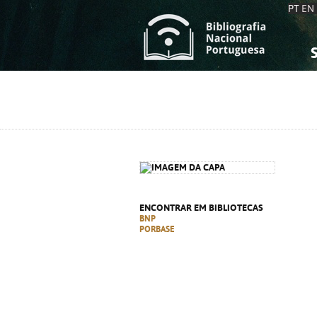
PT
EN
S
S
C
C
C
C
A
A
ENCONTRAR EM BIBLIOTECAS
BNP
PORBASE