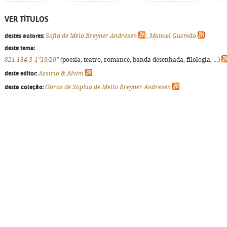
VER TÍTULOS
destes autores:
Sofia de Melo Breyner Andresen
,
Manuel Gusmão
deste tema:
821.134.3-1"19/20"
(poesia, teatro, romance, banda desenhada, filologia, ...)
deste editor:
Assírio & Alvim
desta coleção:
Obras de Sophia de Mello Breyner Andresen