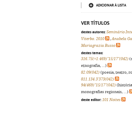
ADICIONAR À LISTA
VER TÍTULOS
destes autores:
Seminário Int
Viterbo. 2010
,
Anabela Ga
Mariagrazia Russo
destes temas:
316.75(=1:469)"15/17"(042)
(s
etnografia, ...)
82.09(042)
(poesia, teatro, r
811.134.3'373(042)
94(469)"15/17"(042)
(históri
monografias regionais, ...)
deste editor:
101 Noites