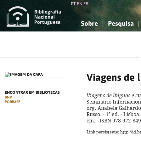
PT
EN
FR
Sobre
Pesquisa
Sobre a Bibliografia Nacional
Simples
Conhecimento, Informação...
Conhecimento, Informação...
Combinada
A
Ciências sociais...
Ciências sociais...
Arte, desporto...
Arte, desporto...
Viagens de l
ENCONTRAR EM BIBLIOTECAS
Viagens de línguas e cu
BNP
Seminário Internaciona
PORBASE
org. Anabela Galhardo 
Russo. - 1ª ed. - Lisboa 
cm. - ISBN 978-972-849
Link persistente: http://id