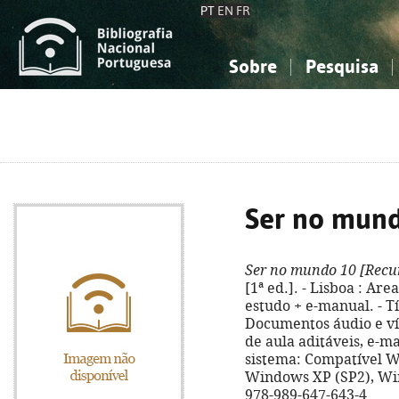
PT
EN
FR
Sobre
Pesquisa
Sobre a Bibliografia Nacional
Simples
Conhecimento, Informação...
Conhecimento, Informação...
Combinada
A
Ciências sociais...
Ciências sociais...
Arte, desporto...
Arte, desporto...
Ser no mun
Ser no mundo 10
[Recur
[1ª ed.]. - Lisboa : Are
estudo + e-manual. - Tí
Documentos áudio e ví
de aula aditáveis, e-m
sistema: Compatível W
Windows XP (SP2), Win
978-989-647-643-4