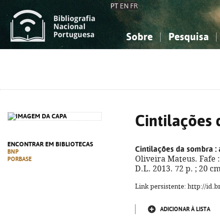
PT
EN
FR
Sobre
Pesquisa
Sobre a Bibliografia Nacional
Simples
Conhecimento, Informação...
Conhecimento, Informação...
Combinada
A
Ciências sociais...
Ciências sociais...
Arte, desporto...
Arte, desporto...
Cintilações
ENCONTRAR EM BIBLIOTECAS
Cintilações da sombra
:
BNP
Oliveira Mateus. Fafe :
PORBASE
D.L. 2013. 72 p. ; 20 
Link persistente: http://id
ADICIONAR À LISTA