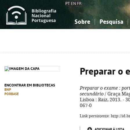
PT
EN
FR
Sobre
Pesquisa
Sobre a Bibliografia Nacional
Simples
Conhecimento, Informação...
Conhecimento, Informação...
Combinada
A
Ciências sociais...
Ciências sociais...
Arte, desporto...
Arte, desporto...
Preparar o 
ENCONTRAR EM BIBLIOTECAS
Preparar o exame
: por
BNP
secundário
/ Graça Maga
PORBASE
Lisboa : Raiz, 2013. - 3
067-0
Link persistente: http://id
ADICIONAR À LISTA