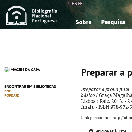
PT
EN
FR
Sobre
Pesquisa
Sobre a Bibliografia Nacional
Simples
Conhecimento, Informação...
Conhecimento, Informação...
Combinada
A
Ciências sociais...
Ciências sociais...
Arte, desporto...
Arte, desporto...
Preparar a p
ENCONTRAR EM BIBLIOTECAS
Preparar a prova final
BNP
básico
/ Graça Magalhãe
PORBASE
Lisboa : Raiz, 2013. - 2
final). - ISBN 978-972-
Link persistente: http://id
ADICIONAR À LISTA