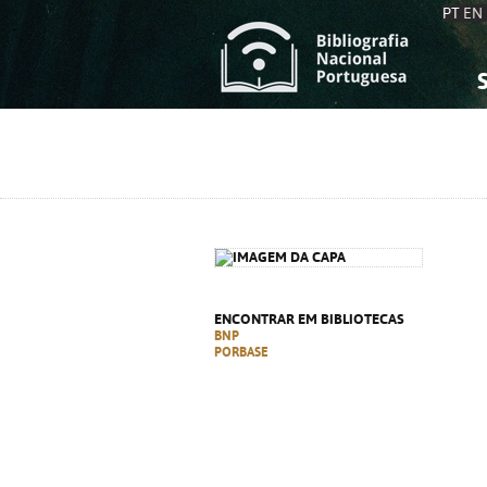
PT
EN
S
S
C
C
C
C
A
A
ENCONTRAR EM BIBLIOTECAS
BNP
PORBASE