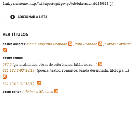
Link persistente: http://id.bnportugal.gov.pt/bib/bibnacional/1859813
ADICIONAR À LISTA
VER TÍTULOS
destes autores:
Maria Angelina Brandão
,
Raúl Brandão
,
Carlos Carneir
destes temas:
087.5
(generalidades, obras de referências, bibliotecas, ...)
821.134.3-93"18/19"
(poesia, teatro, romance, banda desenhada, filologia, ...)
821.134.3-31"18/19"
deste editor:
A Bela e o Monstro