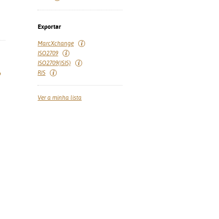
Exportar
MarcXchange
ISO2709
ISO2709(ISIS)
RIS
o
Ver a minha lista