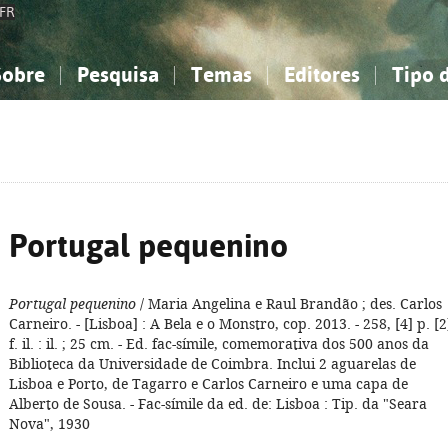
FR
Sobre
Pesquisa
Temas
Editores
Tipo 
obre a Bibliografia Nacional
imples
onhecimento, Informação...
onhecimento, Informação...
Combinada
A minha lista
Como utilizar
Filosofia, psicologia...
Filosofia, psicologia...
Perguntas frequente
iências sociais...
iências sociais...
Ciências exatas e naturais...
Ciências exatas e naturais...
rte, desporto...
rte, desporto...
Literatura, linguística...
Literatura, linguística...
Portugal pequenino
Portugal pequenino
/ Maria Angelina e Raul Brandão ; des. Carlos
Carneiro. - [Lisboa] : A Bela e o Monstro, cop. 2013. - 258, [4] p. [2
f. il. : il. ; 25 cm. - Ed. fac-símile, comemorativa dos 500 anos da
Biblioteca da Universidade de Coimbra. Inclui 2 aguarelas de
Lisboa e Porto, de Tagarro e Carlos Carneiro e uma capa de
Alberto de Sousa. - Fac-símile da ed. de: Lisboa : Tip. da "Seara
Nova", 1930