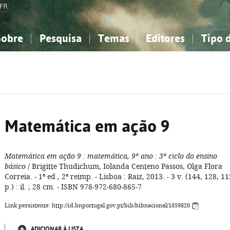
FR
Sobre
Pesquisa
Temas
Editores
Tipo 
obre a Bibliografia Nacional
imples
onhecimento, Informação...
onhecimento, Informação...
Combinada
A minha lista
Como utilizar
Filosofia, psicologia...
Filosofia, psicologia...
Perguntas frequente
iências sociais...
iências sociais...
Ciências exatas e naturais...
Ciências exatas e naturais...
rte, desporto...
rte, desporto...
Literatura, linguística...
Literatura, linguística...
Matemática em ação 9
Matemática em ação 9
: matemática, 9º ano
: 3º ciclo do ensino
básico
/ Brigitte Thudichum, Iolanda Centeno Passos, Olga Flora
Correia. - 1ª ed., 2ª reimp. - Lisboa : Raiz, 2013. - 3 v. (144, 128, 11
p.) : il. ; 28 cm. - ISBN 978-972-680-865-7
Link persistente: http://id.bnportugal.gov.pt/bib/bibnacional/1859820
ADICIONAR À LISTA