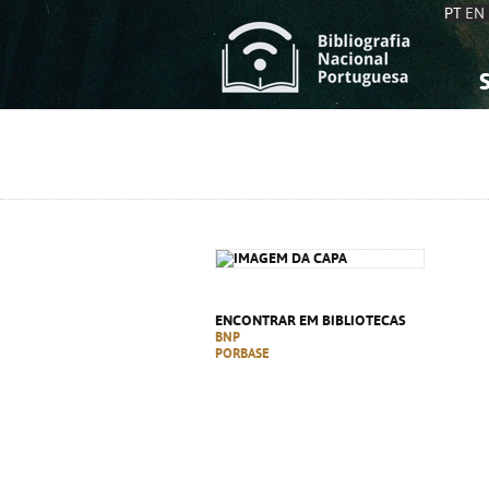
PT
EN
S
S
C
C
C
C
A
A
ENCONTRAR EM BIBLIOTECAS
BNP
PORBASE