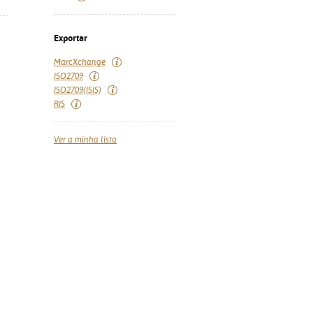
Exportar
MarcXchange
ISO2709
ISO2709(ISIS)
RIS
Ver a minha lista