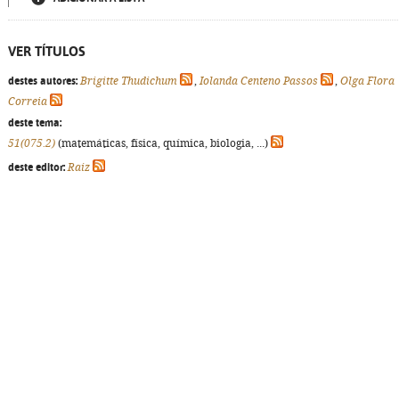
VER TÍTULOS
destes autores:
Brigitte Thudichum
,
Iolanda Centeno Passos
,
Olga Flora
Correia
deste tema:
51(075.2)
(matemáticas, física, química, biologia, ...)
deste editor:
Raiz