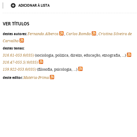
ADICIONAR À LISTA
VER TÍTULOS
destes autores:
Fernando Alberca
,
Carlos Romão
,
Cristina Silveira de
Carvalho
destes temas:
316.61-053.6(035)
(sociologia, política, direito, educação, etnografia, ...)
316.47-055.5/.6(035)
159.922-053.6(035)
(filosofia, psicologia, ...)
deste editor:
Matéria-Prima