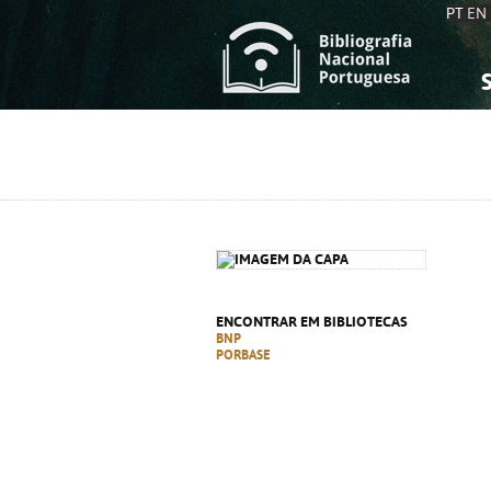
PT
EN
S
S
C
C
C
C
A
A
ENCONTRAR EM BIBLIOTECAS
BNP
PORBASE