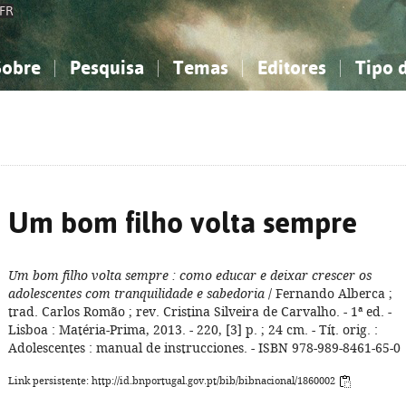
FR
Sobre
Pesquisa
Temas
Editores
Tipo 
obre a Bibliografia Nacional
imples
onhecimento, Informação...
onhecimento, Informação...
Combinada
A minha lista
Como utilizar
Filosofia, psicologia...
Filosofia, psicologia...
Perguntas frequente
iências sociais...
iências sociais...
Ciências exatas e naturais...
Ciências exatas e naturais...
rte, desporto...
rte, desporto...
Literatura, linguística...
Literatura, linguística...
Um bom filho volta sempre
Um bom filho volta sempre
: como educar e deixar crescer os
adolescentes com tranquilidade e sabedoria
/ Fernando Alberca ;
trad. Carlos Romão ; rev. Cristina Silveira de Carvalho. - 1ª ed. -
Lisboa : Matéria-Prima, 2013. - 220, [3] p. ; 24 cm. - Tít. orig. :
Adolescentes : manual de instrucciones. - ISBN 978-989-8461-65-0
Link persistente: http://id.bnportugal.gov.pt/bib/bibnacional/1860002