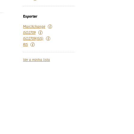
Exportar
MarcXchange
ISO2709
ISO2709(ISIS)
RIS
Ver a minha lista