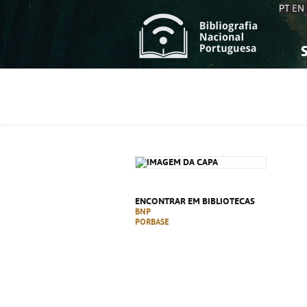
PT
EN
S
S
C
C
C
C
A
A
ENCONTRAR EM BIBLIOTECAS
BNP
PORBASE