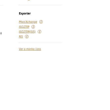
Exportar
MarcXchange
ISO2709
ISO2709(ISIS)
as
RIS
Ver a minha lista