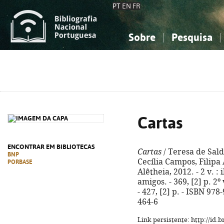
PT
EN
FR
Sobre
Pesquisa
Sobre a Bibliografia Nacional
Simples
Conhecimento, Informação...
Conhecimento, Informação...
Combinada
A
Ciências sociais...
Ciências sociais...
Arte, desporto...
Arte, desporto...
Cartas
ENCONTRAR EM BIBLIOTECAS
Cartas
/ Teresa de Sald
BNP
Cecília Campos, Filipa 
PORBASE
Alêtheia, 2012. - 2 v. : i
amigos. - 369, [2] p. 2º 
- 427, [2] p. - ISBN 97
464-6
Link persistente: http://id