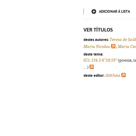
ADICIONAR À LISTA
VER TÍTULOS
destes autores:
Teresa de Sal
Maria Nicolau
,
Maria Cec
deste tema:
821.134.3-6"18/19"
(poesia, t
...)
deste editor:
Alêtheia