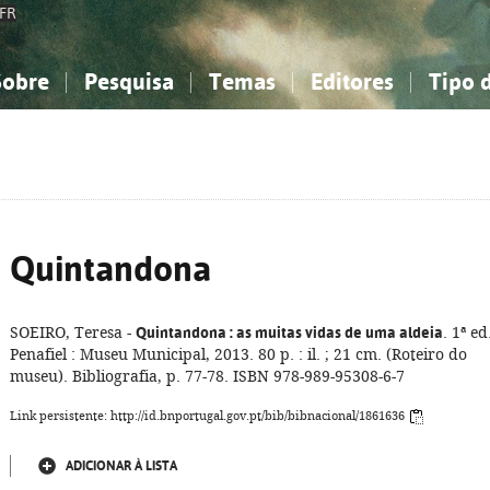
FR
Sobre
Pesquisa
Temas
Editores
Tipo 
obre a Bibliografia Nacional
imples
onhecimento, Informação...
onhecimento, Informação...
Combinada
A minha lista
Como utilizar
Filosofia, psicologia...
Filosofia, psicologia...
Perguntas frequente
iências sociais...
iências sociais...
Ciências exatas e naturais...
Ciências exatas e naturais...
rte, desporto...
rte, desporto...
Literatura, linguística...
Literatura, linguística...
Quintandona
SOEIRO, Teresa -
Quintandona
: as muitas vidas de uma aldeia
. 1ª ed
Penafiel : Museu Municipal, 2013. 80 p. : il. ; 21 cm. (Roteiro do
museu). Bibliografia, p. 77-78. ISBN 978-989-95308-6-7
Link persistente: http://id.bnportugal.gov.pt/bib/bibnacional/1861636
ADICIONAR À LISTA