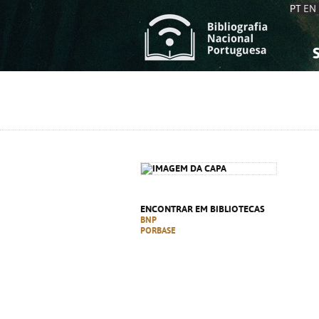
PT
EN
S
S
C
C
C
C
A
A
ENCONTRAR EM BIBLIOTECAS
BNP
PORBASE