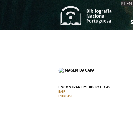
PT
EN
S
S
C
C
C
C
A
A
ENCONTRAR EM BIBLIOTECAS
BNP
PORBASE