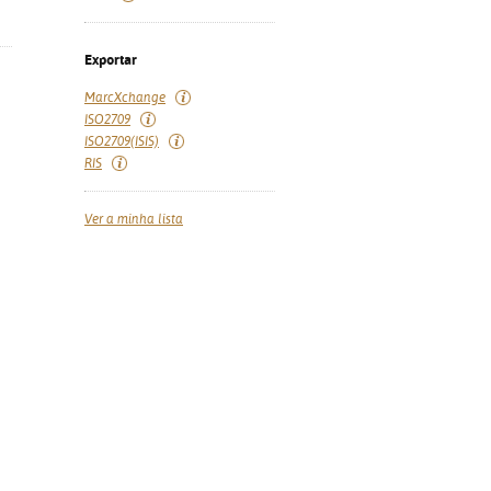
Exportar
MarcXchange
ISO2709
ISO2709(ISIS)
RIS
Ver a minha lista