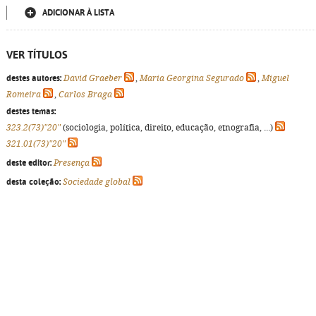
ADICIONAR À LISTA
VER TÍTULOS
destes autores:
David Graeber
,
Maria Georgina Segurado
,
Miguel
Romeira
,
Carlos Braga
destes temas:
323.2(73)"20"
(sociologia, política, direito, educação, etnografia, ...)
321.01(73)"20"
deste editor:
Presença
desta coleção:
Sociedade global