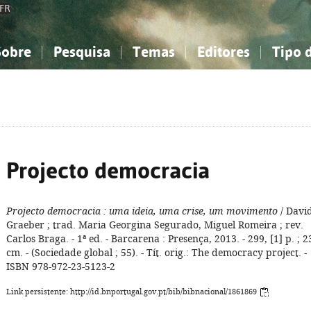
FR
Sobre
Pesquisa
Temas
Editores
Tipo 
obre a Bibliografia Nacional
imples
onhecimento, Informação...
onhecimento, Informação...
Combinada
A minha lista
Como utilizar
Filosofia, psicologia...
Filosofia, psicologia...
Perguntas frequente
iências sociais...
iências sociais...
Ciências exatas e naturais...
Ciências exatas e naturais...
rte, desporto...
rte, desporto...
Literatura, linguística...
Literatura, linguística...
Projecto democracia
Projecto democracia
: uma ideia, uma crise, um movimento
/ Davi
Graeber ; trad. Maria Georgina Segurado, Miguel Romeira ; rev.
Carlos Braga. - 1ª ed. - Barcarena : Presença, 2013. - 299, [1] p. ; 2
cm. - (Sociedade global ; 55). - Tít. orig.: The democracy project. -
ISBN 978-972-23-5123-2
Link persistente: http://id.bnportugal.gov.pt/bib/bibnacional/1861869