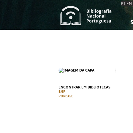
PT
EN
S
S
C
C
C
C
A
A
ENCONTRAR EM BIBLIOTECAS
BNP
PORBASE