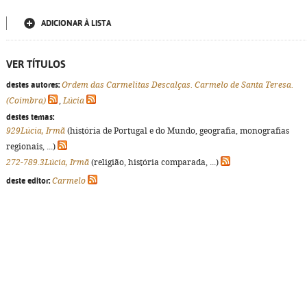
ADICIONAR À LISTA
VER TÍTULOS
destes autores:
Ordem das Carmelitas Descalças. Carmelo de Santa Teresa.
(Coimbra)
,
Lúcia
destes temas:
929Lúcia, Irmã
(história de Portugal e do Mundo, geografia, monografias
regionais, ...)
272-789.3Lúcia, Irmã
(religião, história comparada, ...)
deste editor:
Carmelo