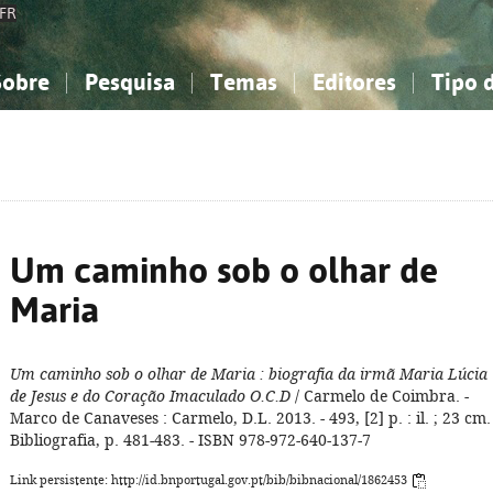
FR
Sobre
Pesquisa
Temas
Editores
Tipo 
obre a Bibliografia Nacional
imples
onhecimento, Informação...
onhecimento, Informação...
Combinada
A minha lista
Como utilizar
Filosofia, psicologia...
Filosofia, psicologia...
Perguntas frequente
iências sociais...
iências sociais...
Ciências exatas e naturais...
Ciências exatas e naturais...
rte, desporto...
rte, desporto...
Literatura, linguística...
Literatura, linguística...
Um caminho sob o olhar de
Maria
Um caminho sob o olhar de Maria
: biografia da irmã Maria Lúcia
de Jesus e do Coração Imaculado O.C.D
/ Carmelo de Coimbra. -
Marco de Canaveses : Carmelo, D.L. 2013. - 493, [2] p. : il. ; 23 cm. 
Bibliografia, p. 481-483. - ISBN 978-972-640-137-7
Link persistente: http://id.bnportugal.gov.pt/bib/bibnacional/1862453