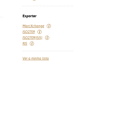
Exportar
MarcXchange
ISO2709
ISO2709(ISIS)
RIS
Ver a minha lista