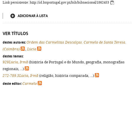
Link persistente: http://id.bnportugal.gov.pt/bib/bibnacional/1862453
ADICIONAR À LISTA
VER TÍTULOS
destes autores:
Ordem das Carmelitas Descalças. Carmelo de Santa Teresa.
(Coimbra)
,
Lúcia
destes temas:
929Lúcia, Irmã
(história de Portugal e do Mundo, geografia, monografias
regionais, ...)
272-789.3Lúcia, Irmã
(religião, história comparada, ...)
deste editor:
Carmelo