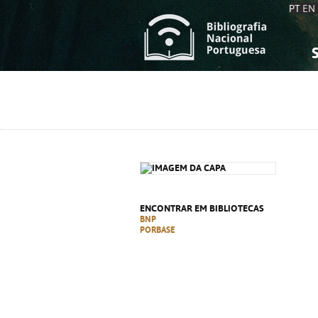
PT
EN
S
S
C
C
C
C
A
A
ENCONTRAR EM BIBLIOTECAS
BNP
PORBASE