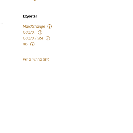
Exportar
MarcXchange
ISO2709
ISO2709(ISIS)
RIS
Ver a minha lista