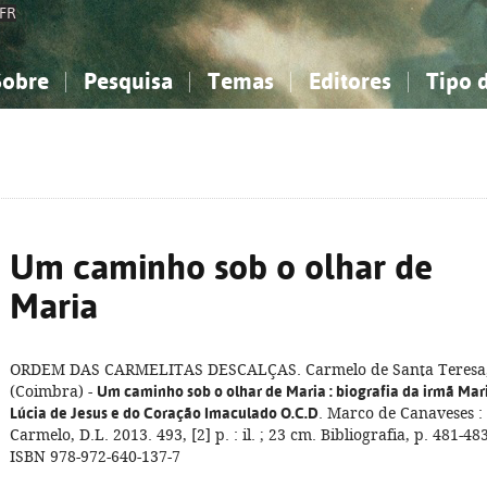
FR
Sobre
Pesquisa
Temas
Editores
Tipo 
obre a Bibliografia Nacional
imples
onhecimento, Informação...
onhecimento, Informação...
Combinada
A minha lista
Como utilizar
Filosofia, psicologia...
Filosofia, psicologia...
Perguntas frequente
iências sociais...
iências sociais...
Ciências exatas e naturais...
Ciências exatas e naturais...
rte, desporto...
rte, desporto...
Literatura, linguística...
Literatura, linguística...
Um caminho sob o olhar de
Maria
ORDEM DAS CARMELITAS DESCALÇAS. Carmelo de Santa Teresa
(Coimbra) -
Um caminho sob o olhar de Maria
: biografia da irmã Mar
Lúcia de Jesus e do Coração Imaculado O.C.D
. Marco de Canaveses :
Carmelo, D.L. 2013. 493, [2] p. : il. ; 23 cm. Bibliografia, p. 481-483
ISBN 978-972-640-137-7