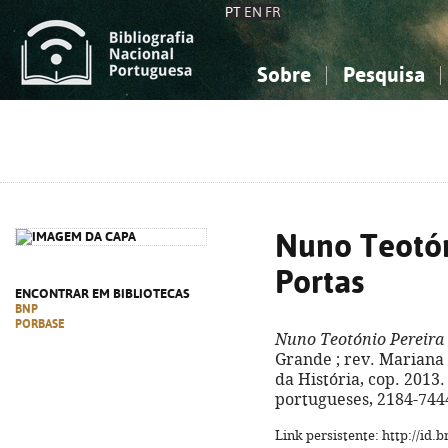
PT
EN
FR
Sobre
Pesquisa
Sobre a Bibliografia Nacional
Simples
Conhecimento, Informação...
Conhecimento, Informação...
Combinada
A
Ciências sociais...
Ciências sociais...
Arte, desporto...
Arte, desporto...
Nuno Teotón
Portas
ENCONTRAR EM BIBLIOTECAS
BNP
PORBASE
Nuno Teotónio Pereira 
Grande ; rev. Mariana 
da História, cop. 2013. -
portugueses, 2184-7444 
Link persistente: http://id