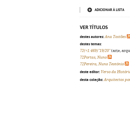
ADICIONAR À LISTA
VER TÍTULOS
destes autores:
Ana Tostões
destes temas:
72(=1:469)"19/20"
(arte, arqu
72Portas, Nuno
72Pereira, Nuno Teotónio
deste editor:
Verso da Históri
desta coleção:
Arquitectos po