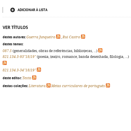
ADICIONAR À LISTA
VER TÍTULOS
destes autores:
Guerra Junqueiro
,
Rui Castro
destes temas:
087.5
(generalidades, obras de referências, bibliotecas, ...)
821.134.3-93"18/19"
(poesia, teatro, romance, banda desenhada, filologia, ...)
821.134.3-34"18/19"
deste editor:
Texto
destas coleções:
Literatura
Metas curriculares de português