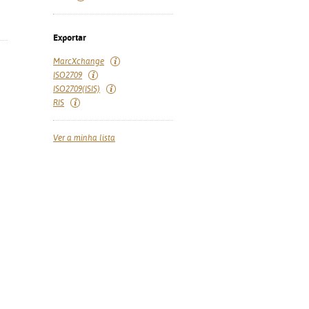
Exportar
MarcXchange
ISO2709
ISO2709(ISIS)
RIS
Ver a minha lista