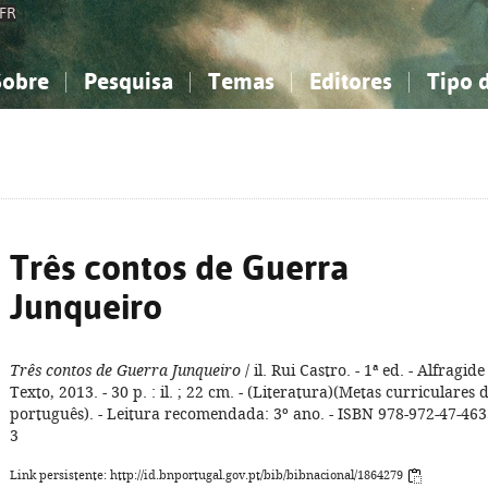
FR
Sobre
Pesquisa
Temas
Editores
Tipo 
obre a Bibliografia Nacional
imples
onhecimento, Informação...
onhecimento, Informação...
Combinada
A minha lista
Como utilizar
Filosofia, psicologia...
Filosofia, psicologia...
Perguntas frequente
iências sociais...
iências sociais...
Ciências exatas e naturais...
Ciências exatas e naturais...
rte, desporto...
rte, desporto...
Literatura, linguística...
Literatura, linguística...
Três contos de Guerra
Junqueiro
Três contos de Guerra Junqueiro
/ il. Rui Castro. - 1ª ed. - Alfragide 
Texto, 2013. - 30 p. : il. ; 22 cm. - (Literatura)(Metas curriculares 
português). - Leitura recomendada: 3º ano. - ISBN 978-972-47-463
3
Link persistente: http://id.bnportugal.gov.pt/bib/bibnacional/1864279