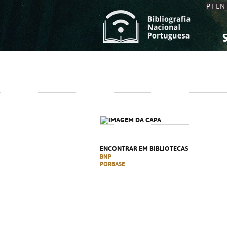
PT
EN
S
S
C
C
C
C
A
A
ENCONTRAR EM BIBLIOTECAS
BNP
PORBASE