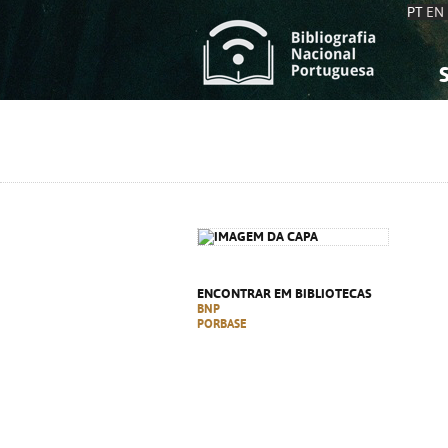
PT
EN
S
S
C
C
C
C
A
A
ENCONTRAR EM BIBLIOTECAS
BNP
PORBASE