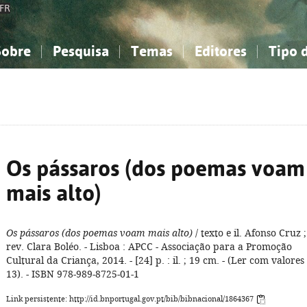
FR
Sobre
Pesquisa
Temas
Editores
Tipo 
obre a Bibliografia Nacional
imples
onhecimento, Informação...
onhecimento, Informação...
Combinada
A minha lista
Como utilizar
Filosofia, psicologia...
Filosofia, psicologia...
Perguntas frequente
iências sociais...
iências sociais...
Ciências exatas e naturais...
Ciências exatas e naturais...
rte, desporto...
rte, desporto...
Literatura, linguística...
Literatura, linguística...
Os pássaros (dos poemas voam
mais alto)
Os pássaros (dos poemas voam mais alto)
/ texto e il. Afonso Cruz ;
rev. Clara Boléo. - Lisboa : APCC - Associação para a Promoção
Cultural da Criança, 2014. - [24] p. : il. ; 19 cm. - (Ler com valores 
13). - ISBN 978-989-8725-01-1
Link persistente: http://id.bnportugal.gov.pt/bib/bibnacional/1864367