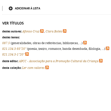
ADICIONAR À LISTA
VER TÍTULOS
destes autores:
Afonso Cruz
,
Clara Boléo
destes temas:
087.5
(generalidades, obras de referências, bibliotecas, ...)
821.134.3-93"20"
(poesia, teatro, romance, banda desenhada, filologia, ...)
821.134.3-1"20"
deste editor:
APCC - Associação para a Promoção Cultural da Criança
desta coleção:
Ler com valores