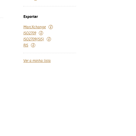
Exportar
MarcXchange
ISO2709
ISO2709(ISIS)
RIS
Ver a minha lista