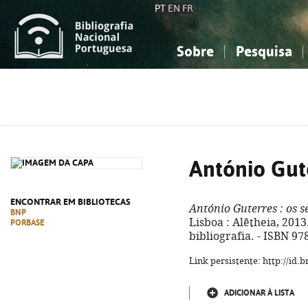
PT
EN
FR
Sobre
Pesquisa
Sobre a Bibliografia Nacional
Simples
Conhecimento, Informação...
Conhecimento, Informação...
Combinada
A
Ciências sociais...
Ciências sociais...
Arte, desporto...
Arte, desporto...
António Gut
ENCONTRAR EM BIBLIOTECAS
António Guterres
: os s
BNP
Lisboa : Alêtheia, 2013
PORBASE
bibliografia. - ISBN 9
Link persistente: http://id
ADICIONAR À LISTA