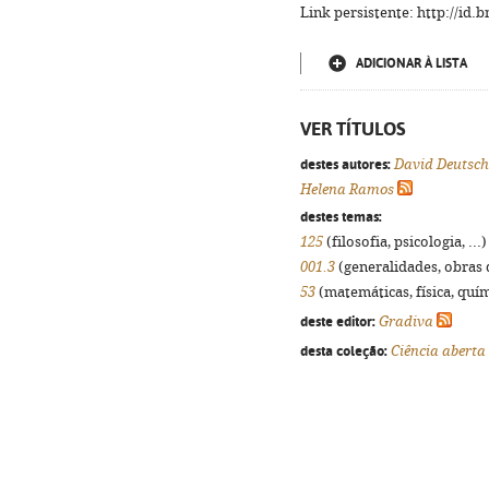
Link persistente: http://id
ADICIONAR À LISTA
VER TÍTULOS
destes autores:
David Deutsch
Helena Ramos
destes temas:
125
(filosofia, psicologia, ...
001.3
(generalidades, obras d
53
(matemáticas, física, quími
deste editor:
Gradiva
desta coleção:
Ciência aberta