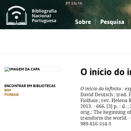
PT
EN
FR
Sobre
Pesquisa
Sobre a Bibliografia Nacional
Simples
Conhecimento, Informação...
Conhecimento, Informação...
Combinada
A
Ciências sociais...
Ciências sociais...
Arte, desporto...
Arte, desporto...
O início do i
ENCONTRAR EM BIBLIOTECAS
O início do infinito
: ex
BNP
David Deutsch ; trad. F
PORBASE
Fiolhais ; rev. Helena R
2013. - 666, [3] p. : il. 
orig.: The beginning of
transform the world. - 
989-616-554-3