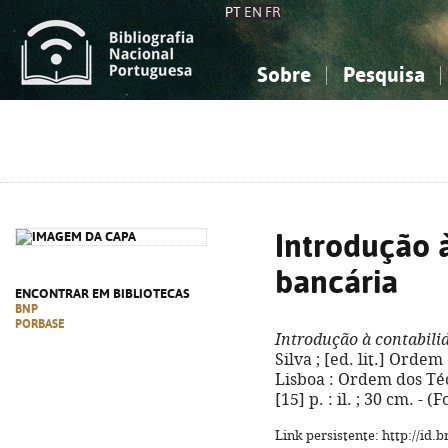
PT
EN
FR
Sobre
Pesquisa
Sobre a Bibliografia Nacional
Simples
Conhecimento, Informação...
Conhecimento, Informação...
Combinada
A
Ciências sociais...
Ciências sociais...
Arte, desporto...
Arte, desporto...
Introdução 
bancária
ENCONTRAR EM BIBLIOTECAS
BNP
PORBASE
Introdução à contabili
Silva ; [ed. lit.] Ordem
Lisboa : Ordem dos Técn
[15] p. : il. ; 30 cm. 
Link persistente: http://id