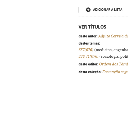
ADICIONAR À LISTA
VER TÍTULOS
deste autor:
Adjuto Correia d
destes temas:
657(076)
(medicina, engenhari
336.71(076)
(sociologia, polít
deste editor:
Ordem dos Técnic
desta coleção:
Formação seg