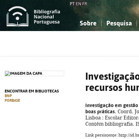
PT
EN
FR
Sobre
Pesquisa
Sobre a Bibliografia Nacional
Simples
Conhecimento, Informação...
Conhecimento, Informação...
Combinada
A
Ciências sociais...
Ciências sociais...
Arte, desporto...
Arte, desporto...
Investigaçã
recursos h
ENCONTRAR EM BIBLIOTECAS
BNP
PORBASE
Investigação em gestão
boas práticas
. Coord. J
Lisboa : Escolar Editora
Contém bibliografia. 
Link persistente: http://id