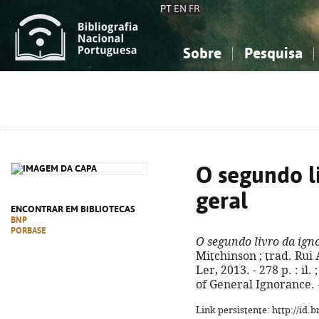
PT
EN
FR
Sobre
Pesquisa
Sobre a Bibliografia Nacional
Simples
Conhecimento, Informação...
Conhecimento, Informação...
Combinada
A
Ciências sociais...
Ciências sociais...
Arte, desporto...
Arte, desporto...
O segundo l
geral
ENCONTRAR EM BIBLIOTECAS
BNP
PORBASE
O segundo livro da ign
Mitchinson ; trad. Rui 
Ler, 2013. - 278 p. : il
of General Ignorance. 
Link persistente: http://id