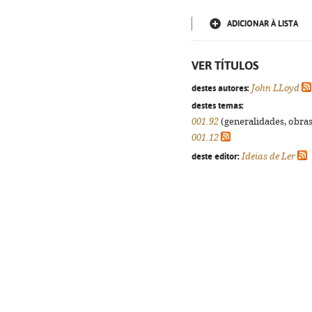
ADICIONAR À LISTA
VER TÍTULOS
destes autores:
John LLoyd
destes temas:
001.92
(generalidades, obras 
001.12
deste editor:
Ideias de Ler