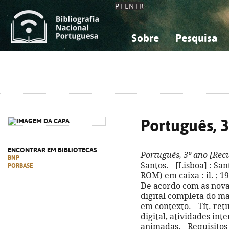
PT
EN
FR
Sobre
Pesquisa
Sobre a Bibliografia Nacional
Simples
Conhecimento, Informação...
Conhecimento, Informação...
Combinada
A
Ciências sociais...
Ciências sociais...
Arte, desporto...
Arte, desporto...
Português, 3
ENCONTRAR EM BIBLIOTECAS
Português, 3º ano
[Recu
BNP
Santos. - [Lisboa] : San
PORBASE
ROM) em caixa : il. ; 19
De acordo com as nova
digital completa do ma
em contexto. - Tít. re
digital, atividades inte
animadas. - Requisito