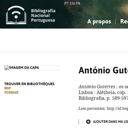
PT
EN
FR
A propos
Re
La Bibliographie Nationale
Simple
Connaissance, Information...
Connaissance, Information...
Avancée
Mes 
Sciences sociales...
Sciences sociales...
Arts, sport...
Arts, sport...
António Gut
TROUVER EN BIBLIOTHÈQUES
António Guterres
: os s
BNP
Lisboa : Alêtheia, cop. 20
PORBASE
Bibliografia, p. 589-59
Lien persistant: http://id.
AJOUTER DANS MA LIS