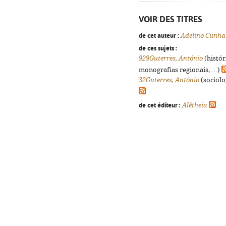
VOIR DES TITRES
de cet auteur :
Adelino Cunha
de ces sujets :
929Guterres, António
(histór
monografias regionais, ...)
32Guterres, António
(sociolog
de cet éditeur :
Alêtheia