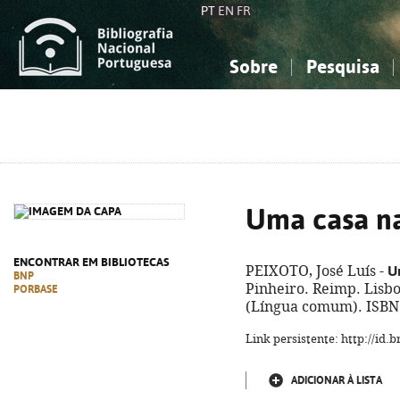
PT
EN
FR
Sobre
Pesquisa
Sobre a Bibliografia Nacional
Simples
Conhecimento, Informação...
Conhecimento, Informação...
Combinada
A
Ciências sociais...
Ciências sociais...
Arte, desporto...
Arte, desporto...
Uma casa na
ENCONTRAR EM BIBLIOTECAS
U
PEIXOTO, José Luís -
BNP
Pinheiro. Reimp. Lisboa
PORBASE
(Língua comum). ISBN 
Link persistente: http://id
ADICIONAR À LISTA