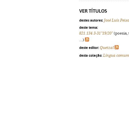
VER TÍTULOS
destes autores:
José Luís Peix
deste tema:
821.134.3-31"19/20"
(poesia, 
...)
deste editor:
Quetzal
desta coleção:
Língua comu