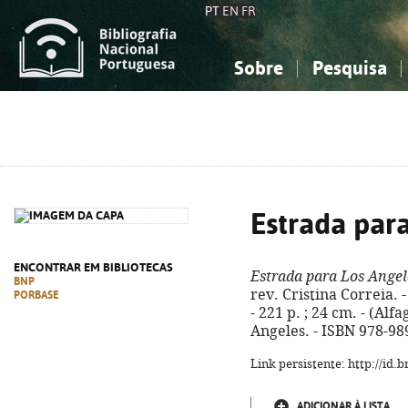
PT
EN
FR
Sobre
Pesquisa
Sobre a Bibliografia Nacional
Simples
Conhecimento, Informação...
Conhecimento, Informação...
Combinada
A
Ciências sociais...
Ciências sociais...
Arte, desporto...
Arte, desporto...
Estrada par
ENCONTRAR EM BIBLIOTECAS
Estrada para Los Angel
BNP
rev. Cristina Correia. -
PORBASE
- 221 p. ; 24 cm. - (Alfa
Angeles. - ISBN 978-98
Link persistente: http://id
ADICIONAR À LISTA