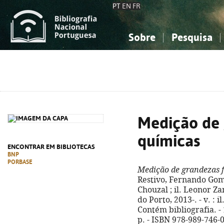
PT
EN
FR
Sobre
Pesquisa
Sobre a Bibliografia Nacional
Simples
Conhecimento, Informação...
Conhecimento, Informação...
Combinada
A
Ciências sociais...
Ciências sociais...
Arte, desporto...
Arte, desporto...
Medição de 
químicas
ENCONTRAR EM BIBLIOTECAS
BNP
PORBASE
Medição de grandezas f
Restivo, Fernando Gom
Chouzal ; il. Leonor Za
do Porto, 2013-. - v. : il
Contém bibliografia. -
p. - ISBN 978-989-746-