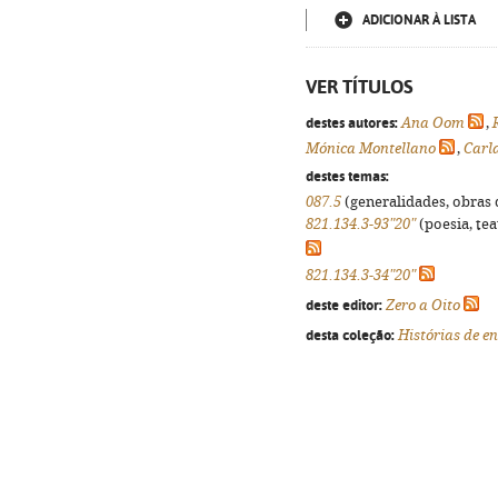
ADICIONAR À LISTA
VER TÍTULOS
destes autores:
Ana Oom
,
Mónica Montellano
,
Carl
destes temas:
087.5
(generalidades, obras d
821.134.3-93"20"
(poesia, tea
821.134.3-34"20"
deste editor:
Zero a Oito
desta coleção:
Histórias de e