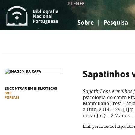
PT
EN
FR
Sobre
Pesquisa
Sobre a Bibliografia Nacional
Simples
Conhecimento, Informação...
Conhecimento, Informação...
Combinada
A
Ciências sociais...
Ciências sociais...
Arte, desporto...
Arte, desporto...
Sapatinhos 
ENCONTRAR EM BIBLIOTECAS
Sapatinhos vermelhos
/
BNP
psicologia do conto Ri
PORBASE
Montellano ; rev. Carla
a Oito, 2014. - 29, [1] p
encantar). - 2-7 anos. 
Link persistente: http://id