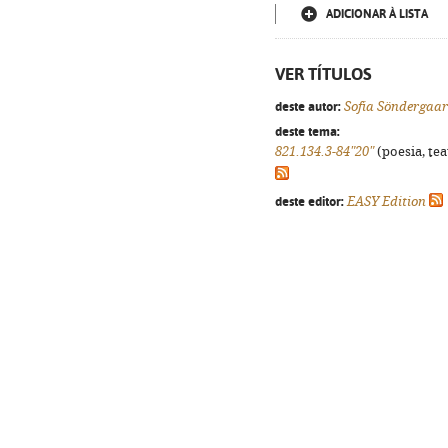
ADICIONAR À LISTA
VER TÍTULOS
deste autor:
Sofia Söndergaa
deste tema:
821.134.3-84"20"
(poesia, tea
deste editor:
EASY Edition