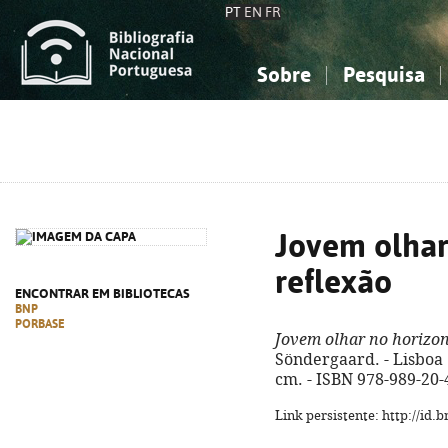
PT
EN
FR
Sobre
Pesquisa
Sobre a Bibliografia Nacional
Simples
Conhecimento, Informação...
Conhecimento, Informação...
Combinada
A
Ciências sociais...
Ciências sociais...
Arte, desporto...
Arte, desporto...
Jovem olhar
reflexão
ENCONTRAR EM BIBLIOTECAS
BNP
PORBASE
Jovem olhar no horizon
Söndergaard. - Lisboa : 
cm. - ISBN 978-989-20-
Link persistente: http://id