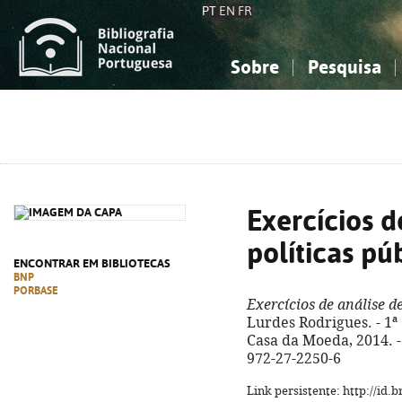
PT
EN
FR
Sobre
Pesquisa
Sobre a Bibliografia Nacional
Simples
Conhecimento, Informação...
Conhecimento, Informação...
Combinada
A
Ciências sociais...
Ciências sociais...
Arte, desporto...
Arte, desporto...
Exercícios d
políticas pú
ENCONTRAR EM BIBLIOTECAS
BNP
PORBASE
Exercícios de análise de
Lurdes Rodrigues. - 1ª 
Casa da Moeda, 2014. - 3
972-27-2250-6
Link persistente: http://id