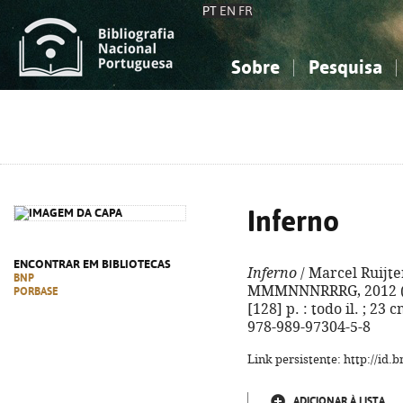
PT
EN
FR
Sobre
Pesquisa
Sobre a Bibliografia Nacional
Simples
Conhecimento, Informação...
Conhecimento, Informação...
Combinada
A
Ciências sociais...
Ciências sociais...
Arte, desporto...
Arte, desporto...
Inferno
ENCONTRAR EM BIBLIOTECAS
Inferno
/ Marcel Ruijters
BNP
MMMNNNRRRG, 2012 ([Ra
PORBASE
[128] p. : todo il. ; 2
978-989-97304-5-8
Link persistente: http://id
ADICIONAR À LISTA