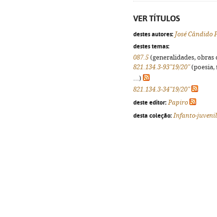
VER TÍTULOS
destes autores:
José Cândido 
destes temas:
087.5
(generalidades, obras d
821.134.3-93"19/20"
(poesia, 
...)
821.134.3-34"19/20"
deste editor:
Papiro
desta coleção:
Infanto-juvenil