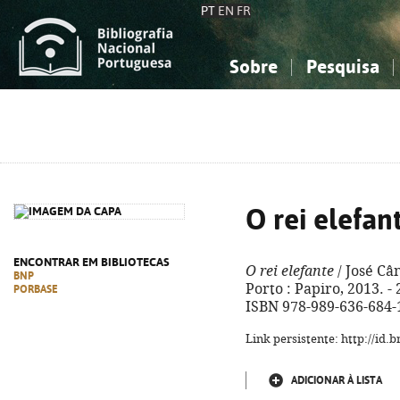
PT
EN
FR
Sobre
Pesquisa
Sobre a Bibliografia Nacional
Simples
Conhecimento, Informação...
Conhecimento, Informação...
Combinada
A
Ciências sociais...
Ciências sociais...
Arte, desporto...
Arte, desporto...
O rei elefan
ENCONTRAR EM BIBLIOTECAS
O rei elefante
/ José Cân
BNP
Porto : Papiro, 2013. - 2
PORBASE
ISBN 978-989-636-684-
Link persistente: http://id
ADICIONAR À LISTA