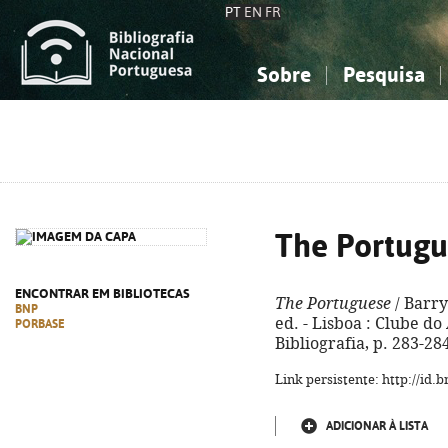
PT
EN
FR
Sobre
Pesquisa
Sobre a Bibliografia Nacional
Simples
Conhecimento, Informação...
Conhecimento, Informação...
Combinada
A
Ciências sociais...
Ciências sociais...
Arte, desporto...
Arte, desporto...
The Portugu
ENCONTRAR EM BIBLIOTECAS
The Portuguese
/ Barry
BNP
ed. - Lisboa : Clube do 
PORBASE
Bibliografia, p. 283-28
Link persistente: http://id
ADICIONAR À LISTA