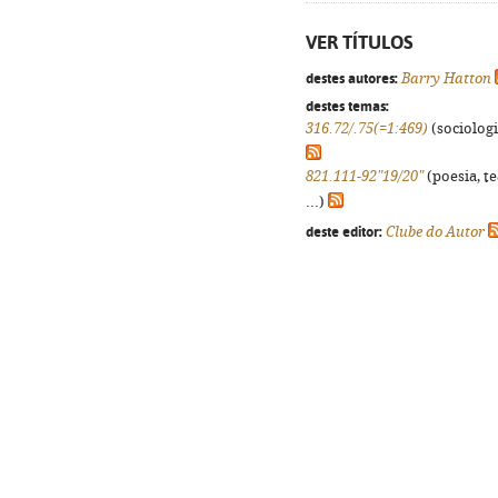
VER TÍTULOS
destes autores:
Barry Hatton
destes temas:
316.72/.75(=1:469)
(sociologia
821.111-92"19/20"
(poesia, t
...)
deste editor:
Clube do Autor