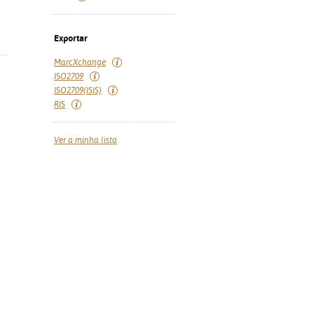
Exportar
MarcXchange
ISO2709
ISO2709(ISIS)
RIS
Ver a minha lista