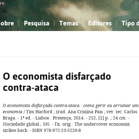
FR
Sobre
Pesquisa
Temas
Editores
Tipo 
obre a Bibliografia Nacional
imples
onhecimento, Informação...
onhecimento, Informação...
Combinada
A minha lista
Como utilizar
Filosofia, psicologia...
Filosofia, psicologia...
Perguntas frequente
iências sociais...
iências sociais...
Ciências exatas e naturais...
Ciências exatas e naturais...
rte, desporto...
rte, desporto...
Literatura, linguística...
Literatura, linguística...
O economista disfarçado
contra-ataca
O economista disfarçado contra-ataca
: como gerir ou arruinar um
economia
/ Tim Harford ; trad. Ana Cristina Pais ; rev. tec. Carlos
Braga. - 1ª ed. - Lisboa : Presença, 2014. - 252, [1] p. ; 24 cm. -
(Sociedade global ; 59). - Tit. orig.: The undercover economist
strikes back. - ISBN 978-972-23-5220-8