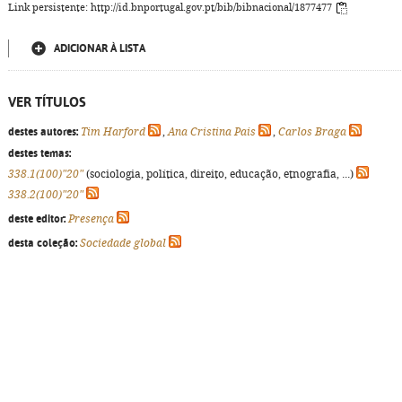
Link persistente: http://id.bnportugal.gov.pt/bib/bibnacional/1877477
ADICIONAR À LISTA
VER TÍTULOS
destes autores:
Tim Harford
,
Ana Cristina Pais
,
Carlos Braga
destes temas:
338.1(100)"20"
(sociologia, política, direito, educação, etnografia, ...)
338.2(100)"20"
deste editor:
Presença
desta coleção:
Sociedade global