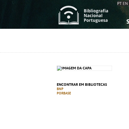
PT
EN
S
S
C
C
C
C
A
A
ENCONTRAR EM BIBLIOTECAS
BNP
PORBASE